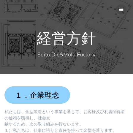
コ
ン
テ
ン
ツ
経営方針
へ
ス
キ
ッ
Saito Die&Mold Factory
プ
１．企業理念
私たちは、金型製造という事業を通じて、お客様及び利害関係者
の信頼を獲得し、社会貢
献するため、次の取り組みを行ないます。
１）私たちは、仕事に誇りと責任を持って金型を造ります。