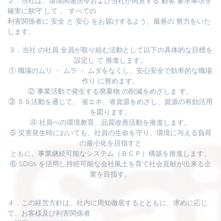
２．当社は、環境関連法令および当社が同意する 顧客 要求事項を
確実に順守 して 、 すべての
利害関係者に 安全 と 安心 をお届けするよう、最善の 努力をいた
します。
３．当社 の社員 全員が取り組む活動として以下の具体的な目標を
設定し て 推進します。
① 職場のムリ ・ ムラ ・ ムダをなくし、安心安全で効率的な職場
作り に努めます。
② 事業活動で発生する廃棄物 の削減をめざしま す。
③ ５Ｓ活動を通じて、 省エネ、省資源をめざし、資源の有効活用
を図ります。
④ 社員への環境教育、品質改善活動を推進します。
⑤ 災害発生時においても、社員の生命を守り、環境に与える負荷
の最小化を目指すと
ともに、事業継続可能なシステム（ＢＣＰ）構築を推進します。
⑥ SDGs を活用し持続可能な会社風土を育て社会貢献が出来る企
業を目指す。
４．この経営方針は、社内に周知徹底するとともに、求めに応じ
て、お客様及び利害関係者