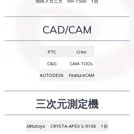
岡田メカニカ
RH-1500
1台
CAD/CAM
PTC
Creo
C&G
CAM-TOOL
AUTODESK
FeatureCAM
三次元測定機
Mitutoyo
CRYSTA-APEX S-9106
1台