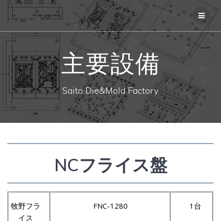
コ
ン
テ
ン
ツ
主要設備
へ
ス
キ
ッ
Saito Die&Mold Factory
プ
NCフライス盤
牧野フラ
FNC-1280
1台
イス